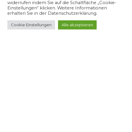
widerrufen indem Sie auf die Schaltfläche „Cookie-
Einstellungen“ klicken. Weitere Informationen
erhalten Sie in der Datenschutzerklärung.
audioclassic
Joachim Müller, Dipl. Tonmeister
Cookie Einstellungen
Alle akzeptieren
05.05.2025
#01