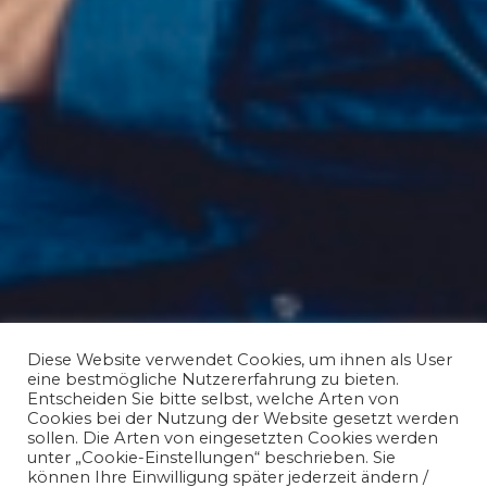
Diese Website verwendet Cookies, um ihnen als User
eine bestmögliche Nutzererfahrung zu bieten.
Entscheiden Sie bitte selbst, welche Arten von
Cookies bei der Nutzung der Website gesetzt werden
sollen. Die Arten von eingesetzten Cookies werden
unter „Cookie-Einstellungen“ beschrieben. Sie
können Ihre Einwilligung später jederzeit ändern /