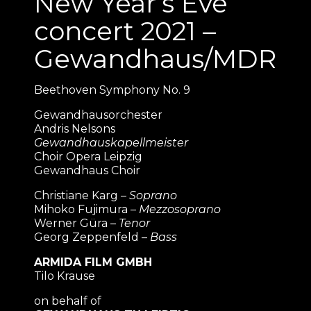
New Year’s Eve
concert 2021 –
Gewandhaus/MDR
Beethoven Symphony No. 9
Gewandhausorchester
Andris Nelsons
Gewandhauskapellmeister
Choir Opera Leipzig
Gewandhaus Choir
Christiane Karg –
Soprano
Mihoko Fujimura –
Mezzosoprano
Werner Güra –
Tenor
Georg Zeppenfeld –
Bass
ARMIDA FILM GMBH
Tilo Krause
on behalf of