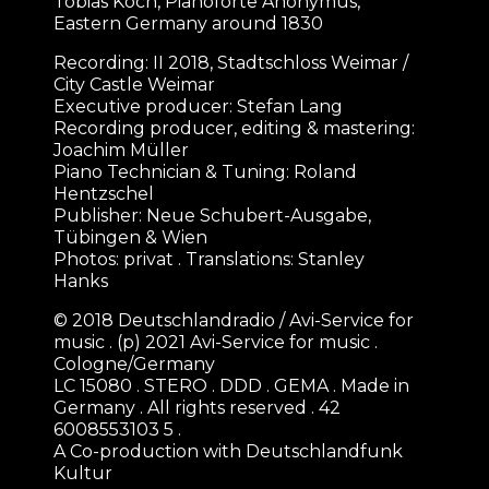
Tobias Koch, Pianoforte Anonymus,
Eastern Germany around 1830
Recording: II 2018, Stadtschloss Weimar /
City Castle Weimar
Executive producer: Stefan Lang
Recording producer, editing & mastering:
Joachim Müller
Piano Technician & Tuning: Roland
Hentzschel
Publisher: Neue Schubert-Ausgabe,
Tübingen & Wien
Photos: privat . Translations: Stanley
Hanks
© 2018 Deutschlandradio / Avi-Service for
music . (p) 2021 Avi-Service for music .
Cologne/Germany
LC 15080 . STERO . DDD . GEMA . Made in
Germany . All rights reserved . 42
6008553103 5 .
A Co-production with Deutschlandfunk
Kultur