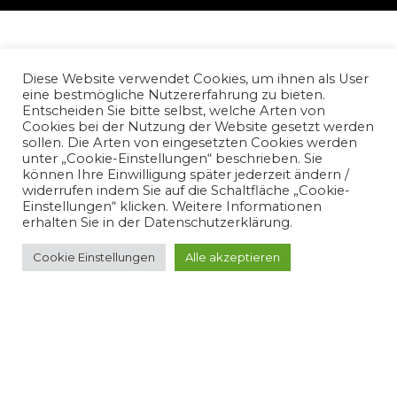
PREVIOUS POST
TRIO IMÀGE DVOŘÁK • FALL • DYAKOV
Diese Website verwendet Cookies, um ihnen als User
eine bestmögliche Nutzererfahrung zu bieten.
Entscheiden Sie bitte selbst, welche Arten von
Cookies bei der Nutzung der Website gesetzt werden
sollen. Die Arten von eingesetzten Cookies werden
unter „Cookie-Einstellungen“ beschrieben. Sie
NEXT POST
können Ihre Einwilligung später jederzeit ändern /
DICHTERLIEBE - PATRICK GRAHL & DANIEL HEIDE
widerrufen indem Sie auf die Schaltfläche „Cookie-
Einstellungen“ klicken. Weitere Informationen
erhalten Sie in der Datenschutzerklärung.
Cookie Einstellungen
Alle akzeptieren
BACK TO POSTS
© audioclassic. All rights reserved. 2021 •
DSGVO
•
Impressum
Joachim Müller, Dipl. Tonmeister • Weimar